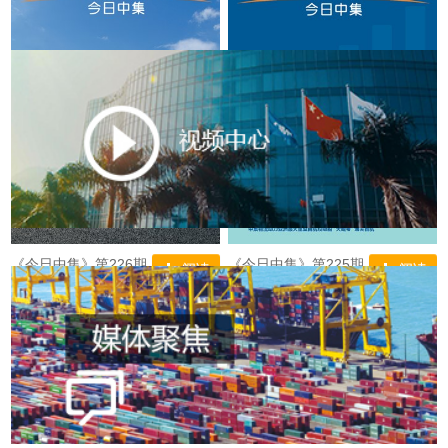
《今日中集》第228期
《今日中集》第227期
阅读
阅读
《今日中集》第226期
《今日中集》第225期
阅读
阅读