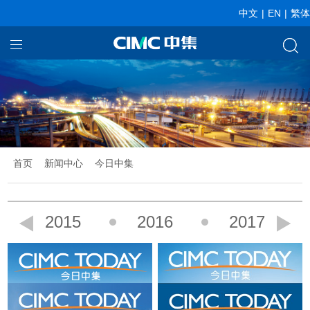
中文
|
EN
|
繁体
首页
我们的业务
关于中集
新闻中心
首页
新闻中心
今日中集
投资者关系
2015
2016
2017