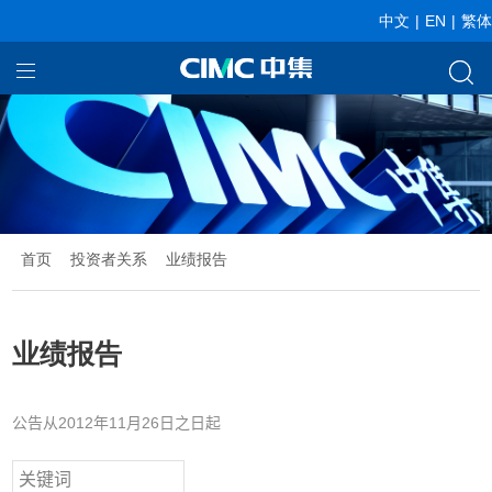
中文
|
EN
|
繁体
首页
我们的业务
关于中集
新闻中心
首页
投资者关系
业绩报告
投资者关系
业绩报告