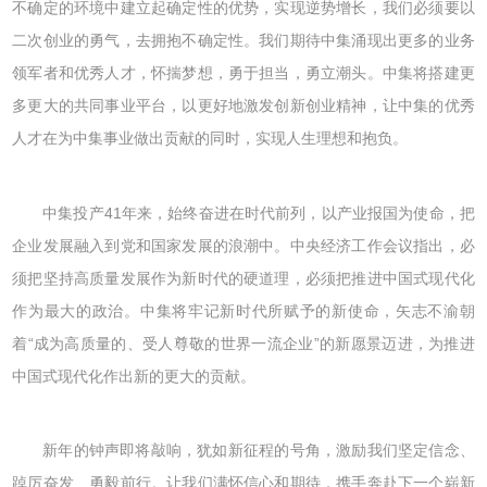
不确定的环境中建立起确定性的优势，实现逆势增长，我们必须要以
二次创业的勇气，去拥抱不确定性。我们期待中集涌现出更多的业务
领军者和优秀人才，怀揣梦想，勇于担当，勇立潮头。中集将搭建更
多更大的共同事业平台，以更好地激发创新创业精神，让中集的优秀
人才在为中集事业做出贡献的同时，实现人生理想和抱负。
中集投产41年来，始终奋进在时代前列，以产业报国为使命，把
企业发展融入到党和国家发展的浪潮中。中央经济工作会议指出，必
须把坚持高质量发展作为新时代的硬道理，必须把推进中国式现代化
作为最大的政治。中集将牢记新时代所赋予的新使命，矢志不渝朝
着“成为高质量的、受人尊敬的世界一流企业”的新愿景迈进，为推进
中国式现代化作出新的更大的贡献。
新年的钟声即将敲响，犹如新征程的号角，激励我们坚定信念、
踔厉奋发、勇毅前行。让我们满怀信心和期待，携手奔赴下一个崭新