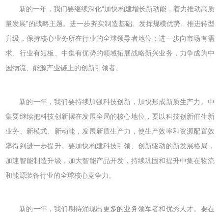
新的一年，我们要继续深化“加快构建增长新动能，着力推动高质
量发展”的战略主题。进一步夯实制造基础、发挥规模优势、推进转型
升级，保持核心业务所在行业的全球领导者地位；进一步向市场有需
求、行业有短板、中集有优势的领域拓展战略新兴业务，力争成为中
国物流、能源产业链上的创新引领者。
新的一年，我们要持续加强科技创新，加快形成新质生产力。中
集要继续把科技创新摆在发展全局的核心地位，要以科技创新催生新
业务、新模式、新动能，发展新质生产力，使生产效率和资源配置效
率得到进一步提升。要加快构建科技引领、创新驱动的新发展格局，
加速智能制造升级，加大智能产品开发，持续巩固和提升中集在物流
和能源装备行业的全球核心竞争力。
新的一年，我们期待涌现出更多的业务领军者和优秀人才。要在