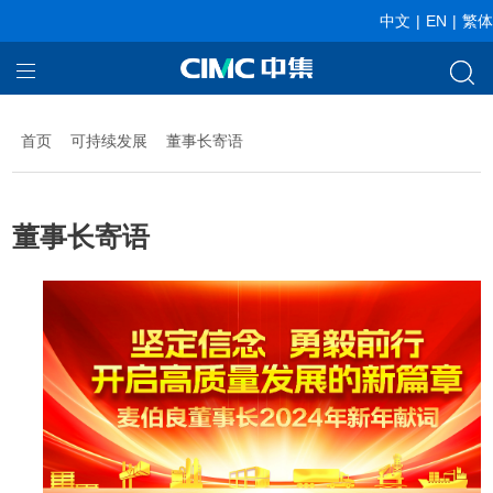
中文
|
EN
|
繁体
首页
首页
可持续发展
董事长寄语
我们的业务
关于中集
董事长寄语
新闻中心
投资者关系