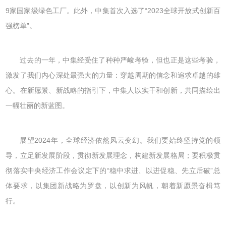
9家国家级绿色工厂。此外，中集首次入选了“2023全球开放式创新百
强榜单”。
过去的一年，中集经受住了种种严峻考验，但也正是这些考验，
激发了我们内心深处最强大的力量：穿越周期的信念和追求卓越的雄
心。在新愿景、新战略的指引下，中集人以实干和创新，共同描绘出
一幅壮丽的新蓝图。
展望2024年，全球经济依然风云变幻。我们要始终坚持党的领
导，立足新发展阶段，贯彻新发展理念，构建新发展格局；要积极贯
彻落实中央经济工作会议定下的“稳中求进、以进促稳、先立后破”总
体要求，以集团新战略为罗盘，以创新为风帆，朝着新愿景奋楫笃
行。