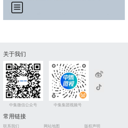
关于我们
中集微信公众号
中集集团视频号
常用链接
联系我们
网站地图
版权声明