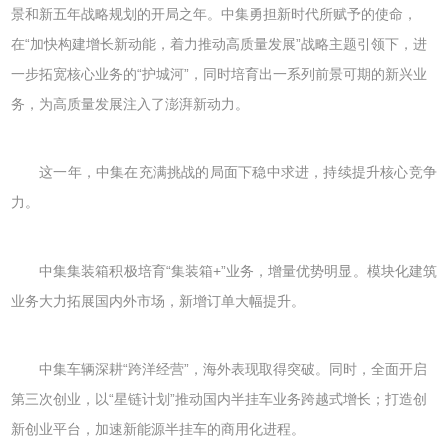
景和新五年战略规划的开局之年。中集勇担新时代所赋予的使命，
在“加快构建增长新动能，着力推动高质量发展”战略主题引领下，进
一步拓宽核心业务的“护城河”，同时培育出一系列前景可期的新兴业
务，为高质量发展注入了澎湃新动力。
这一年，中集在充满挑战的局面下稳中求进，持续提升核心竞争
力。
中集集装箱积极培育“集装箱+”业务，增量优势明显。模块化建筑
业务大力拓展国内外市场，新增订单大幅提升。
中集车辆深耕“跨洋经营”，海外表现取得突破。同时，全面开启
第三次创业，以“星链计划”推动国内半挂车业务跨越式增长；打造创
新创业平台，加速新能源半挂车的商用化进程。