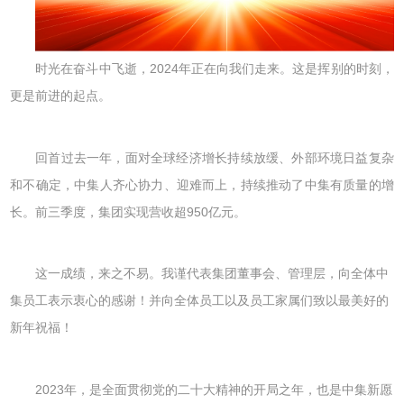
时光在奋斗中飞逝，2024年正在向我们走来。这是挥别的时刻，
更是前进的起点。
回首过去一年，面对全球经济增长持续放缓、外部环境日益复杂
和不确定，中集人齐心协力、迎难而上，持续推动了中集有质量的增
长。前三季度，集团实现营收超950亿元。
这一成绩，来之不易。我谨代表集团董事会、管理层，向全体中
集员工表示衷心的感谢！并向全体员工以及员工家属们致以最美好的
新年祝福！
2023年，是全面贯彻党的二十大精神的开局之年，也是中集新愿