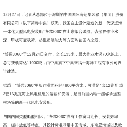
12月27日，记者从总部位于深圳的中国国际海运集装箱（集团）股份
有限公司（以下简称中集）获悉，我国自主设计建造的新一代深远海
一体化大型风电安装船“博强3060”在山东烟台试航。该船在作业水
深、甲板可变载荷、起重吊装能力等方面均创国内之最。
“博强3060”于12月24日交付，全长133米，最大作业水深70米以上，
总可变载荷达11000吨，由中集旗下中集来福士海洋工程有限公司设
计建造。
据悉，“博强3060”甲板作业面积约4800平方米，可满足4套12兆瓦 或
3套16兆瓦海上风电机组的运输和安装，是目前国内唯一能够承运整
根塔筒的新一代风电安装船。
与国内同类型船型相比，“博强3060”具有工作窗口期长、安装效率
高、碳排放低等特点。其设计标准满足中国海域、东南亚海域以及欧