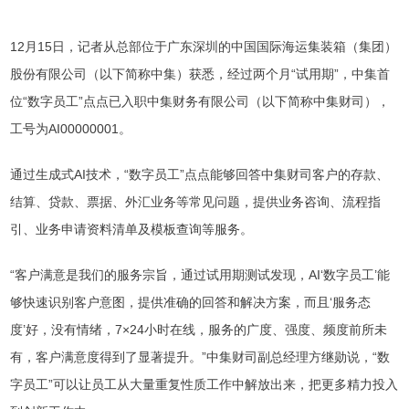
12月15日，记者从总部位于广东深圳的中国国际海运集装箱（集团）
股份有限公司（以下简称中集）获悉，经过两个月“试用期”，中集首
位“数字员工”点点已入职中集财务有限公司（以下简称中集财司），
工号为AI00000001。
通过生成式AI技术，“数字员工”点点能够回答中集财司客户的存款、
结算、贷款、票据、外汇业务等常见问题，提供业务咨询、流程指
引、业务申请资料清单及模板查询等服务。
“客户满意是我们的服务宗旨，通过试用期测试发现，AI‘数字员工’能
够快速识别客户意图，提供准确的回答和解决方案，而且‘服务态
度’好，没有情绪，7×24小时在线，服务的广度、强度、频度前所未
有，客户满意度得到了显著提升。”中集财司副总经理方继勋说，“数
字员工”可以让员工从大量重复性质工作中解放出来，把更多精力投入