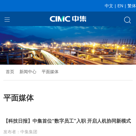
中文
|
EN
|
繁体
首页
我们的业务
关于中集
新闻中心
首页
新闻中心
平面媒体
投资者关系
平面媒体
【科技日报】中集首位“数字员工”入职 开启人机协同新模式
发布者：中集集团